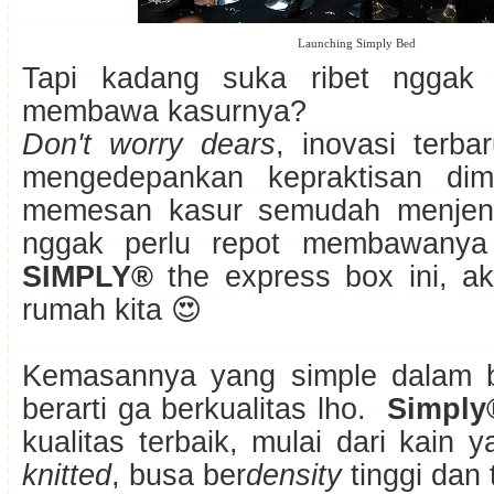
Launching Simply Bed
Tapi kadang suka ribet nggak 
membawa kasurnya?
Don't worry dears
, inovasi terb
mengedepankan kepraktisan dim
memesan kasur semudah menjenti
nggak perlu repot membawanya
SIMPLY®
the express box ini, ak
rumah kita 😍
Kemasannya yang simple dalam b
berarti ga berkualitas lho.
Simpl
kualitas terbaik, mulai dari kain 
knitted
, busa ber
density
tinggi dan 