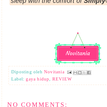
sleep with the comfort of
Simply
Diposting oleh
Novitania
Label:
gaya hidup
,
REVIEW
NO COMMENTS: