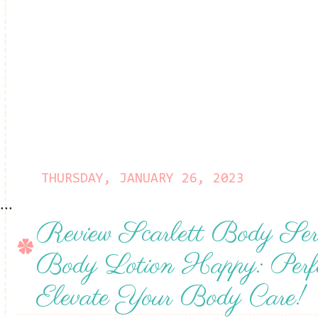
THURSDAY, JANUARY 26, 2023
...
Review Scarlett Body Se
Body Lotion Happy: Perfe
Elevate Your Body Care!