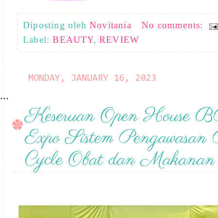
Diposting oleh
Novitania
No comments:
Label:
BEAUTY
,
REVIEW
MONDAY, JANUARY 16, 2023
...
Keseruan Open House
Expo Sistem Pengawasan 
Cycle Obat dan Makanan