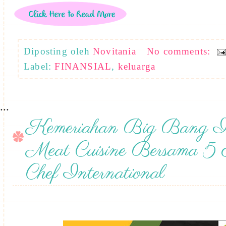
Diposting oleh
Novitania
No comments:
Label:
FINANSIAL
,
keluarga
...
Kemeriahan Big Bang In
Meat Cuisine Bersama 5 E
Chef International