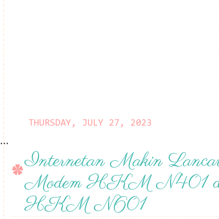
THURSDAY, JULY 27, 2023
...
Internetan Makin Lanca
Modem HKM N401 d
HKM N601