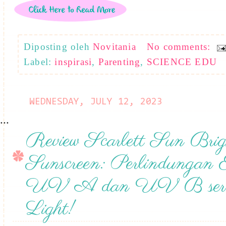
Diposting oleh
Novitania
No comments:
Label:
inspirasi
,
Parenting
,
SCIENCE EDU
WEDNESDAY, JULY 12, 2023
...
Review Scarlett Sun Brig
Sunscreen: Perlindungan E
UV A dan UV B sert
Light!