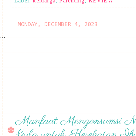
Label:
keluarga
,
Parenting
,
REVIEW
MONDAY, DECEMBER 4, 2023
...
Manfaat Mengonsumsi N
Gula untuk Kesehatan Ib