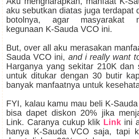
Aku mengharapkan, manfaat K-S
aku sebutkan diatas juga terdapa
botolnya, agar masyarakat
kegunaan K-Sauda VCO ini.
But, over all aku merasakan manfaa
Sauda VCO ini,
and i really want t
Harganya yang sekitar 210K dan s
untuk ditukar dengan 30 butir k
banyak manfaatnya untuk kesehat
FYI, kalau kamu mau beli K-Sauda
bisa dapet diskon 20% jika men
Link. Caranya cukup klik
Link
ini
hanya K-Sauda VCO saja, tapi k