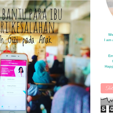
We
I am
Em
Happ
To
5