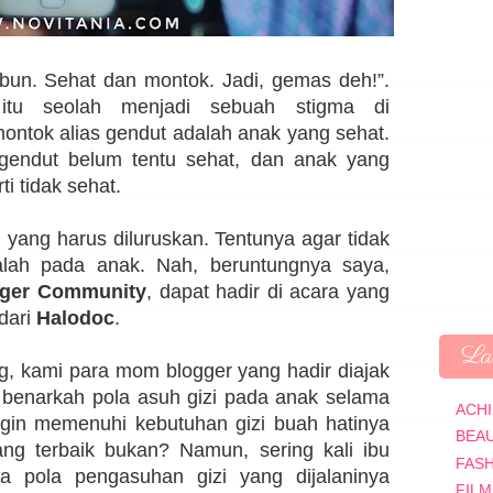
 bun. Sehat dan montok. Jadi, gemas deh!”.
 itu seolah menjadi sebuah stigma di
ntok alias gendut adalah anak yang sehat.
gendut belum tentu sehat, dan anak yang
ti tidak sehat.
h yang harus diluruskan. Tentunya agar tidak
salah pada anak. Nah, beruntungnya saya,
ger Community
, dapat hadir di acara yang
dari
Halodoc
.
Lab
g, kami para mom blogger yang hadir diajak
 benarkah pola asuh gizi pada anak selama
ACH
ngin memenuhi kebutuhan gizi buah hatinya
BEA
g terbaik bukan? Namun, sering kali ibu
FAS
ta pola pengasuhan gizi yang dijalaninya
FILM