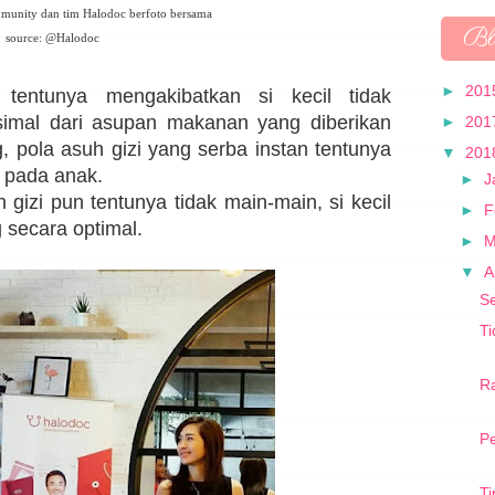
unity dan tim Halodoc berfoto bersama
Bl
source: @Halodoc
►
201
 tentunya mengakibatkan si kecil tidak
imal dari asupan makanan yang diberikan
►
201
, pola asuh gizi yang serba instan tentunya
▼
201
 pada anak.
►
J
 gizi pun tentunya tidak main-main, si kecil
►
F
 secara optimal.
►
M
▼
A
Se
T
R
P
Ti