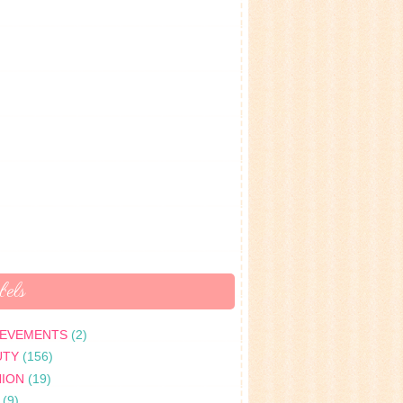
els
IEVEMENTS
(2)
UTY
(156)
HION
(19)
(9)