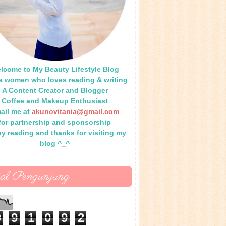
lcome to My Beauty Lifestyle Blog
 a women who loves reading & writing
A Content Creator and Blogger
Coffee and Makeup Enthusiast
ail me at
akunovitania@gmail.com
for partnership and sponsorship
y reading and thanks for visiting my
blog ^_^
tal Pengunjung
0
9
1
0
9
2