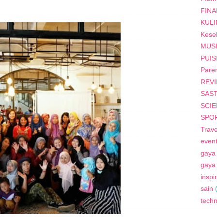
FINA
KUL
Kese
MUS
PUIS
Paren
REV
SAS
SCI
SPO
Trave
even
gaya
gaya
inspi
sain
tech