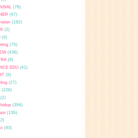
NSIAL
(78)
INER
(47)
hatan
(182)
IK
(2)
I
(6)
ting
(75)
IEW
(436)
TRA
(8)
ENCE EDU
(41)
RT
(9)
ling
(27)
t
(226)
(2)
 hidup
(394)
rasi
(135)
(2)
no
(93)