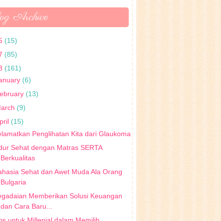
og Archive
5
(15)
7
(85)
8
(161)
anuary
(6)
ebruary
(13)
arch
(9)
pril
(15)
lamatkan Penglihatan Kita dari Glaukoma
idur Sehat dengan Matras SERTA
Berkualitas
ahasia Sehat dan Awet Muda Ala Orang
Bulgaria
egadaian Memberikan Solusi Keuangan
dan Cara Baru...
ps untuk Millenial dalam Memilih