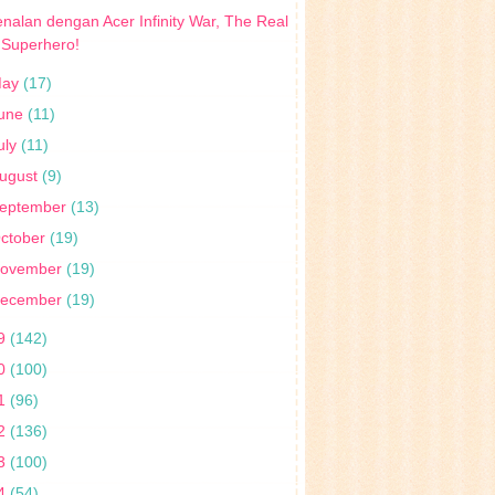
nalan dengan Acer Infinity War, The Real
Superhero!
May
(17)
une
(11)
uly
(11)
ugust
(9)
eptember
(13)
ctober
(19)
ovember
(19)
ecember
(19)
9
(142)
0
(100)
1
(96)
2
(136)
3
(100)
4
(54)