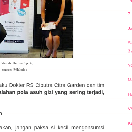
7 
J
Si
3 
 dan dr. Herlina, Sp. A,
Y
source: @Halodoc
Me
aku
Dokter RS Ciputra Citra Garden dan tim
lahan pola asuh gizi yang sering terjadi,
Ha
V
n
Ka
akan, jangan paksa si kecil mengonsumsi