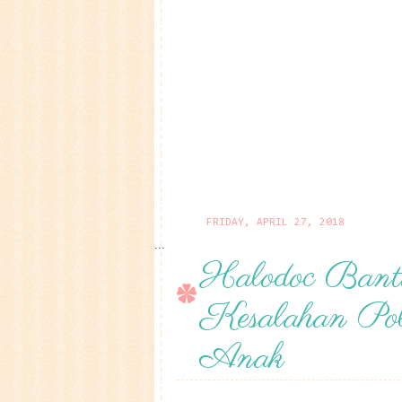
FRIDAY, APRIL 27, 2018
...
Halodoc Bant
Kesalahan Pol
Anak