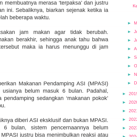
n membuatnya merasa ‘terpaksa’ dan justru
Ke
 ini. Sebaliknya, biarkan sejenak ketika ia
elah beberapa waktu.
►
►
J
sakan jam makan agar tidak berubah.
makan berakhir, sehingga anak tahu bahwa
►
J
 tersebut maka ia harus menunggu di jam
►
A
►
S
►
O
►
N
►
D
berikan Makanan Pendamping ASI (MPASI)
a usianya belum masuk 6 bulan. Padahal,
►
201
a pendamping sedangkan ‘makanan pokok’
►
202
ibu.
►
202
►
202
iknya diberi ASI eksklusif dan bukan MPASI.
 6 bulan, sistem pencernaannya belum
►
202
MPASI justru bisa menimbulkan reaksi atau
►
202