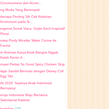
Conciousness dan Acces...
ang Muda Yang Berempati
berapa Penting Sih Cek Kelainan
Kromosom pada Ib...
ngenal Sosok Viara, Gadis Kecil Inspiratif
Penyi...
view Purity Micellar Water Corine de
Farme
ilm Animasi Karya Anak Bangsa Nggak
Kalah Keren d...
nsasi Pedas So Good Spicy Chicken Strip
lajar Sambil Bermain dengan Disney Coll
Egg Tibl...
AI 2018: Saatnya Anak Indonesia
Bernyanyi
enuju Indonesia Maju Bersama
Sekretariat Kabinet
ecember
(19)