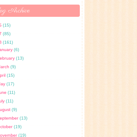
og Archive
5
(15)
7
(85)
8
(161)
anuary
(6)
ebruary
(13)
arch
(9)
pril
(15)
May
(17)
une
(11)
uly
(11)
ugust
(9)
eptember
(13)
ctober
(19)
ovember
(19)