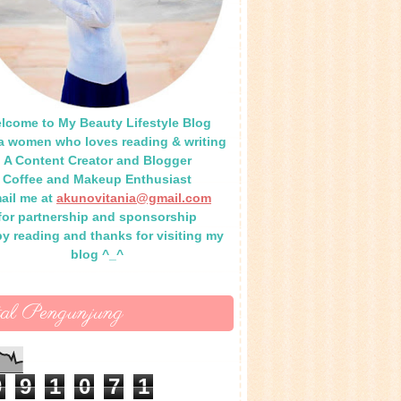
lcome to My Beauty Lifestyle Blog
 a women who loves reading & writing
A Content Creator and Blogger
Coffee and Makeup Enthusiast
ail me at
akunovitania@gmail.com
for partnership and sponsorship
y reading and thanks for visiting my
blog ^_^
tal Pengunjung
0
9
1
0
7
1