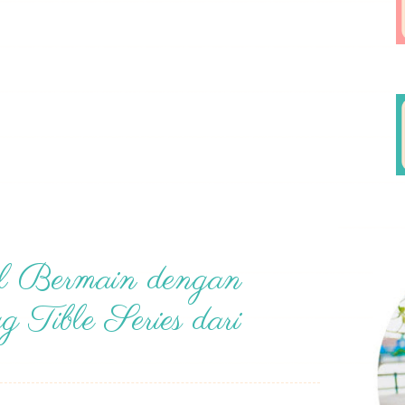
l Bermain dengan
 Tible Series dari