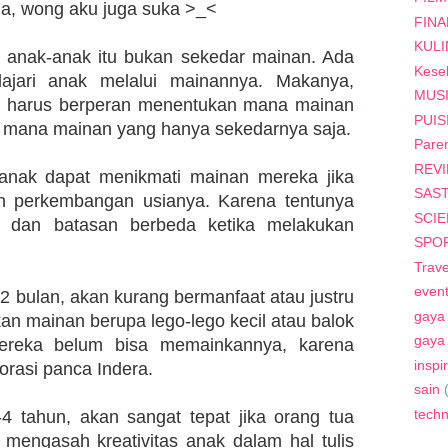
ja, wong aku juga suka >_<
FINA
KUL
i anak-anak itu bukan sekedar mainan. Ada
Kese
lajari anak melalui mainannya. Makanya,
MUS
ang harus berperan menentukan mana mainan
PUIS
dan mana mainan yang hanya sekedarnya saja.
Paren
REV
k-anak dapat menikmati mainan mereka jika
SAS
n perkembangan usianya. Karena tentunya
SCI
dan batasan berbeda ketika melakukan
SPO
Trave
even
2 bulan, akan kurang bermanfaat atau justru
gaya
n mainan berupa lego-lego kecil atau balok
gaya
ereka belum bisa memainkannya, karena
inspi
rasi panca Indera.
sain
tech
-4 tahun, akan sangat tepat jika orang tua
mengasah kreativitas anak dalam hal tulis