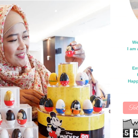
We
I am
Em
Happ
To
5