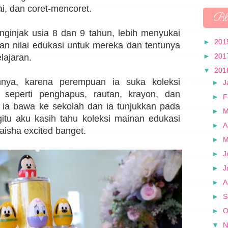
, dan coret-mencoret.
Bl
ginjak usia 8 dan 9 tahun, lebih menyukai
►
201
n nilai edukasi untuk mereka dan tentunya
►
201
lajaran.
▼
201
nya, karena perempuan ia suka koleksi
►
J
 seperti penghapus, rautan, krayon, dan
►
F
u ia bawa ke sekolah dan ia tunjukkan pada
►
M
tu aku kasih tahu koleksi mainan edukasi
►
A
Raisha excited banget.
►
►
J
►
J
►
A
►
S
►
O
▼
N