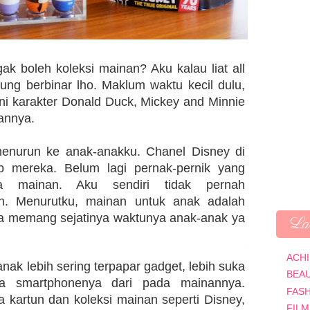
k boleh koleksi mainan? Aku kalau liat all
ung berbinar lho. Maklum waktu kecil dulu,
ni karakter Donald Duck, Mickey and Minnie
annya.
 menurun ke anak-anakku. Chanel Disney di
jib mereka. Belum lagi pernak-pernik yang
a mainan. Aku sendiri tidak pernah
h. Menurutku, mainan untuk anak adalah
na memang sejatinya waktunya anak-anak ya
Lab
ACH
anak lebih sering terpapar gadget, lebih suka
BEA
a smartphonenya dari pada mainannya.
FAS
 kartun dan koleksi mainan seperti Disney,
FILM