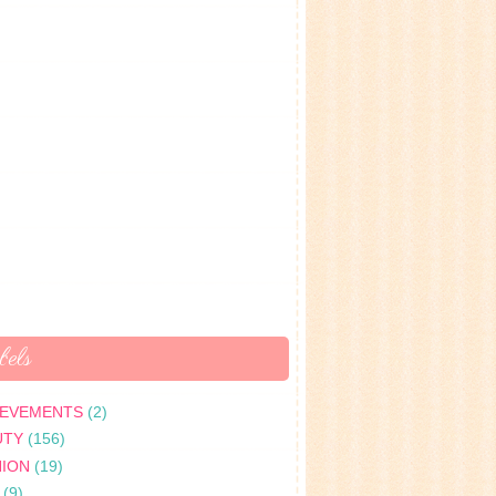
els
IEVEMENTS
(2)
UTY
(156)
HION
(19)
(9)