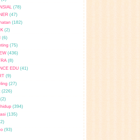
NSIAL
(78)
INER
(47)
hatan
(182)
IK
(2)
I
(6)
ting
(75)
IEW
(436)
TRA
(8)
ENCE EDU
(41)
RT
(9)
ling
(27)
t
(226)
(2)
 hidup
(394)
rasi
(135)
(2)
no
(93)