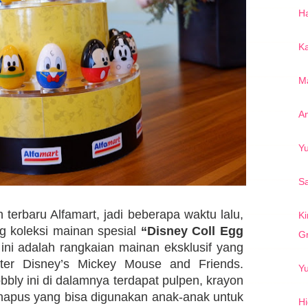
Ha
Ka
Ma
An
Yu
Sa
terbaru Alfamart, jadi beberapa waktu lalu,
Ki
ng koleksi mainan spesial
“Disney Coll Egg
Gr
ni adalah rangkaian mainan eksklusif yang
rakter Disney’s Mickey Mouse and Friends.
Yu
bly ini di dalamnya terdapat pulpen, krayon
hapus yang bisa digunakan anak-anak untuk
H