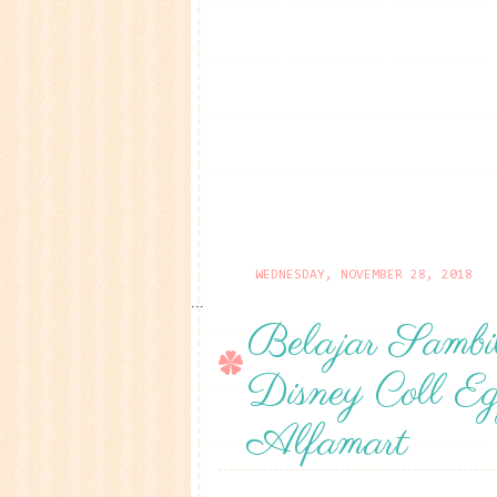
WEDNESDAY, NOVEMBER 28, 2018
...
Belajar Sambi
Disney Coll Egg
Alfamart