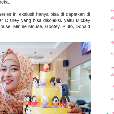
reka.
Y
eries ini ekslusif hanya bisa di dapatkan di
Se
er Disney yang bisa dikoleksi, yaitu Mickey
Mouse, Minnie Mouse, Goofey, Pluto, Donald
Me
Re
F
Se
Be
LS
M
►
D