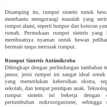
Disamping itu, rumput sintetis untuk hew
membantu mengurangi masalah yang seri
rumput alami, seperti lumpur dan kotoran ya
rumah. Permukaan rumput sintetis yang l
membuatnya nyaman untuk hewan pelihar
bermain tanpa merusak rumput.
Rumput Sintetis Antimikroba
Dilengkapi dengan perlindungan tambahan te
jamur, jenis rumput ini sangat ideal untuk
yang memerlukan kebersihan ekstra, sep
sekolah, dan tempat penitipan anak. Teknolo
rumput sintetis ini bekerja dengan 
pertumbuhan mikroorganisme, sehingga 