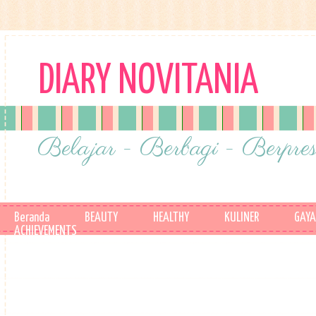
DIARY NOVITANIA
Belajar - Berbagi - Berpres
Beranda
BEAUTY
HEALTHY
KULINER
GAYA
ACHIEVEMENTS