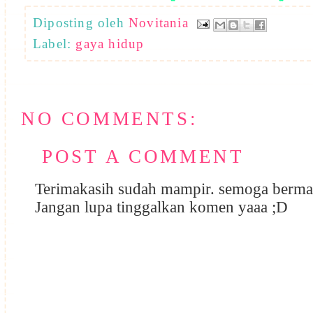
Diposting oleh
Novitania
Label:
gaya hidup
NO COMMENTS:
POST A COMMENT
Terimakasih sudah mampir. semoga berma
Jangan lupa tinggalkan komen yaaa ;D