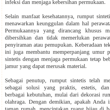
infeksi dan menjaga kebersihan permukaan.
Selain manfaat kesehatannya, rumput sintet
menawarkan keunggulan dalam hal perawat
Permukaannya yang dirancang khusus 
dibersihkan dan tidak memerlukan perawata
penyiraman atau pemupukan. Keberadaan tek
ini juga membantu memperpanjang umur 
sintetis dengan menjaga permukaan tetap beb
jamur yang dapat merusak material.
Sebagai penutup, rumput sintetis telah m
sebagai solusi yang praktis, estetis, d
berbagai kebutuhan, mulai dari dekorasi rum
olahraga. Dengan demikian, apakah Anda 
taman rumah, menciptakan ruang hijau di ba