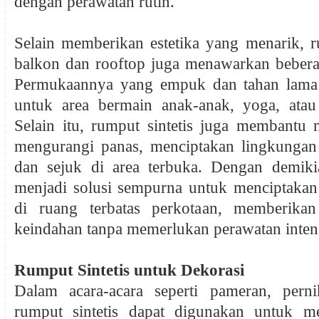
dengan perawatan rutin.
Selain memberikan estetika yang menarik, r
balkon dan rooftop juga menawarkan beberap
Permukaannya yang empuk dan tahan lama
untuk area bermain anak-anak, yoga, atau
Selain itu, rumput sintetis juga membantu
mengurangi panas, menciptakan lingkungan
dan sejuk di area terbuka. Dengan demikia
menjadi solusi sempurna untuk menciptakan 
di ruang terbatas perkotaan, memberik
keindahan tanpa memerlukan perawatan intens
Rumput Sintetis untuk Dekorasi
Dalam acara-acara seperti pameran, perni
rumput sintetis dapat digunakan untuk m