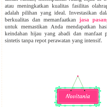
atau meningkatkan kualitas fasilitas olahra
adalah pilihan yang ideal. Investasikan da
berkualitas dan memanfaatkan
jasa pasan
untuk memastikan Anda mendapatkan hasil
keindahan hijau yang abadi dan manfaat p
sintetis tanpa repot perawatan yang intensif.