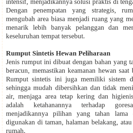
intensif, menjadikannya solusi praktis di ten
Dengan penempatan yang strategis, rump
mengubah area biasa menjadi ruang yang m
menarik lebih banyak pelanggan dan meni
keseluruhan tempat tersebut.
Rumput Sintetis Hewan Peliharaan
Jenis rumput ini dibuat dengan bahan yang t
beracun, memastikan keamanan hewan saat b
Rumput sintetis ini juga memiliki sistem d
sehingga mudah dibersihkan dan tidak me
air, menjaga area tetap kering dan higieni
adalah ketahanannya terhadap gores
menjadikannya pilihan yang tahan lama 
digunakan di taman, halaman belakang, atau
rumah.