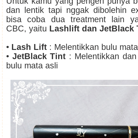
Untuk kamu yang pengen punya b
dan lentik tapi nggak dibolehin 
bisa coba dua treatment lain y
CBC, yaitu
Lashlift dan JetBlack 
•
Lash Lift
: Melentikkan bulu mata 
•
JetBlack Tint
: Melentikkan da
bulu mata asli