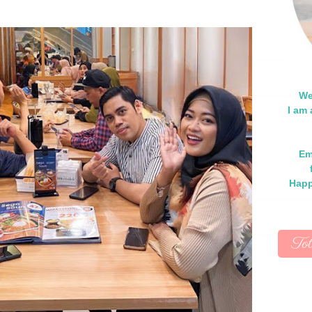
We
I am
Em
Happ
To