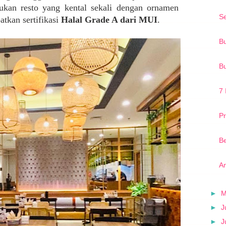
kan resto yang kental sekali dengan ornamen
Se
atkan sertifikasi
Halal Grade A dari MUI
.
B
B
7
Pr
Be
A
►
►
J
►
J