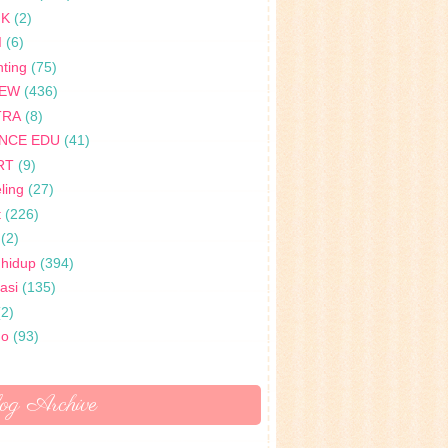
IK
(2)
I
(6)
ting
(75)
IEW
(436)
TRA
(8)
ENCE EDU
(41)
RT
(9)
ling
(27)
t
(226)
(2)
 hidup
(394)
rasi
(135)
(2)
no
(93)
og Archive