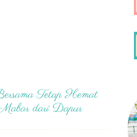
ersama Tetap Hemat
Mabar dari Dapur