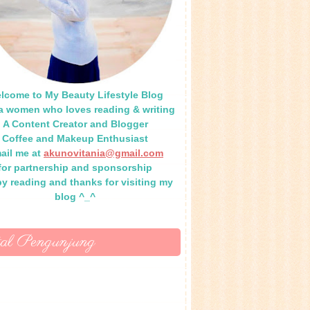
lcome to My Beauty Lifestyle Blog
 a women who loves reading & writing
A Content Creator and Blogger
Coffee and Makeup Enthusiast
ail me at
akunovitania@gmail.com
for partnership and sponsorship
y reading and thanks for visiting my
blog ^_^
tal Pengunjung