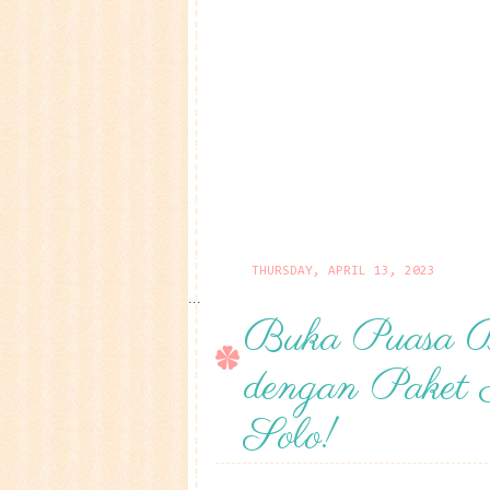
THURSDAY, APRIL 13, 2023
...
Buka Puasa B
dengan Paket 
Solo!