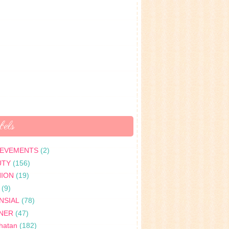
els
IEVEMENTS
(2)
UTY
(156)
HION
(19)
(9)
NSIAL
(78)
INER
(47)
hatan
(182)