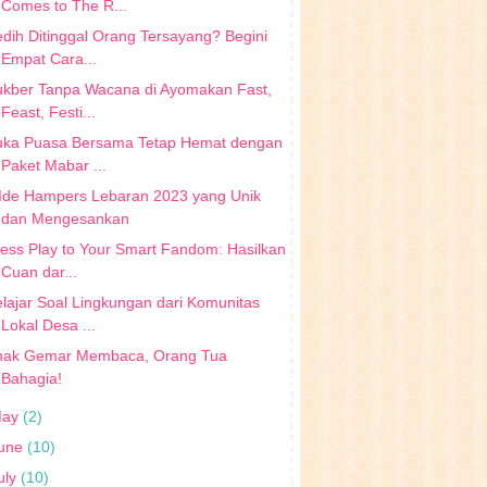
Comes to The R...
dih Ditinggal Orang Tersayang? Begini
Empat Cara...
ukber Tanpa Wacana di Ayomakan Fast,
Feast, Festi...
uka Puasa Bersama Tetap Hemat dengan
Paket Mabar ...
 Ide Hampers Lebaran 2023 yang Unik
dan Mengesankan
ess Play to Your Smart Fandom: Hasilkan
Cuan dar...
lajar Soal Lingkungan dari Komunitas
Lokal Desa ...
nak Gemar Membaca, Orang Tua
Bahagia!
May
(2)
une
(10)
uly
(10)