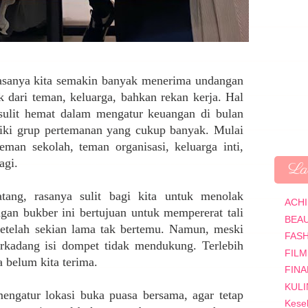
sanya kita semakin banyak menerima undangan
 dari teman, keluarga, bahkan rekan kerja. Hal
 sulit hemat dalam mengatur keuangan di bulan
liki grup pertemanan yang cukup banyak. Mulai
eman sekolah, teman organisasi, keluarga inti,
lagi.
Lab
ang, rasanya sulit bagi kita untuk menolak
ACH
gan bukber ini bertujuan untuk mempererat tali
BEA
setelah sekian lama tak bertemu. Namun, meski
FAS
terkadang isi dompet tidak mendukung. Terlebih
FILM
a belum kita terima.
FINA
KUL
engatur lokasi buka puasa bersama, agar tetap
Kese