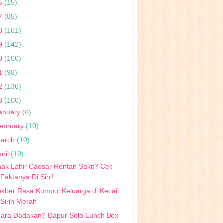
5
(15)
7
(85)
8
(161)
9
(142)
0
(100)
1
(96)
2
(136)
3
(100)
anuary
(6)
ebruary
(10)
arch
(10)
pril
(10)
ak Lahir Caesar Rentan Sakit? Cek
Faktanya Di Sini!
kber Rasa Kumpul Keluarga di Kedai
Sirih Merah
cara Dadakan? Dapur Solo Lunch Box