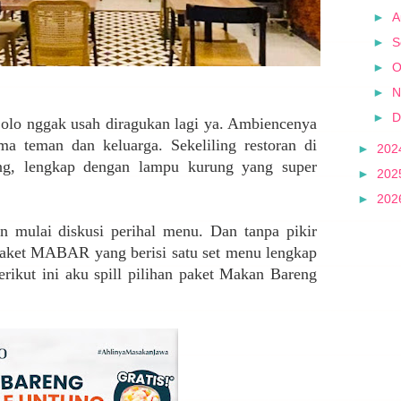
►
A
►
S
►
O
►
N
►
D
olo nggak usah diragukan lagi ya. Ambiencenya
a teman dan keluarga. Sekeliling restoran di
►
202
ng, lengkap dengan lampu kurung yang super
►
202
►
202
n mulai diskusi perihal menu. Dan tanpa pikir
 paket MABAR yang berisi satu set menu lengkap
rikut ini aku spill pilihan paket Makan Bareng