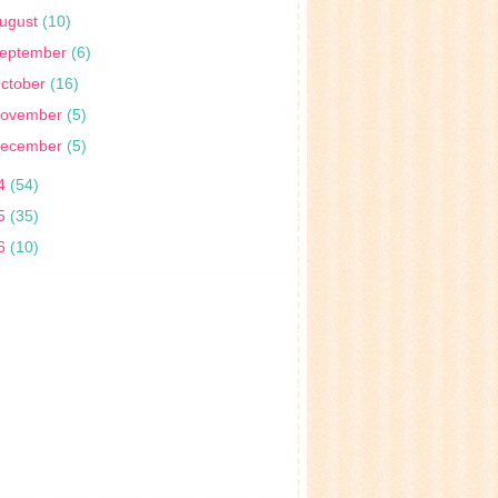
ugust
(10)
eptember
(6)
ctober
(16)
ovember
(5)
ecember
(5)
4
(54)
5
(35)
6
(10)