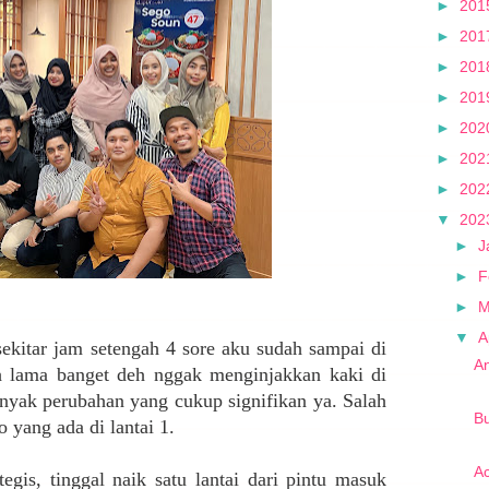
►
201
►
201
►
201
►
201
►
202
►
202
►
202
▼
202
►
J
►
F
►
M
▼
A
ekitar jam setengah 4 sore aku sudah sampai di
An
 lama banget deh nggak menginjakkan kaki di
banyak perubahan yang cukup signifikan ya. Salah
Bu
 yang ada di lantai 1.
A
egis, tinggal naik satu lantai dari pintu masuk