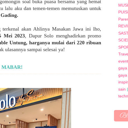
gomongin soal buka puasa bersama yang hemat
MUS
u lalu aku dan temen-temen memutuskan untuk
PUIS
 Gading.
Paren
REV
g terkenal akan Ahlinya Masakan Jawa ini lho,
SAS
5 Mei 2023
, Dapur Solo menghadirkan promo
SCI
le Untung, harganya mulai dari 220 ribuan
SPO
k ulasannya sampai selesai ya!
Trave
even
et MABAR!
gaya
gaya
inspi
sain
tech
Bl