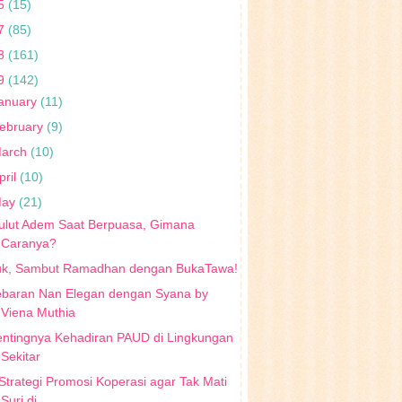
5
(15)
7
(85)
8
(161)
9
(142)
anuary
(11)
ebruary
(9)
arch
(10)
pril
(10)
May
(21)
ulut Adem Saat Berpuasa, Gimana
Caranya?
uk, Sambut Ramadhan dengan BukaTawa!
ebaran Nan Elegan dengan Syana by
Viena Muthia
entingnya Kehadiran PAUD di Lingkungan
Sekitar
Strategi Promosi Koperasi agar Tak Mati
Suri di ...