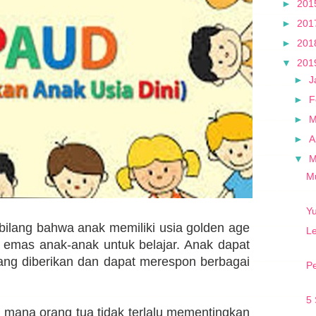
►
201
►
201
►
201
▼
201
►
J
►
F
►
M
►
A
▼
M
Y
bilang bahwa anak memiliki usia golden age
L
 emas anak-anak untuk belajar. Anak dapat
ang diberikan dan dapat merespon berbagai
P
5 
 mana orang tua tidak terlalu mementingkan