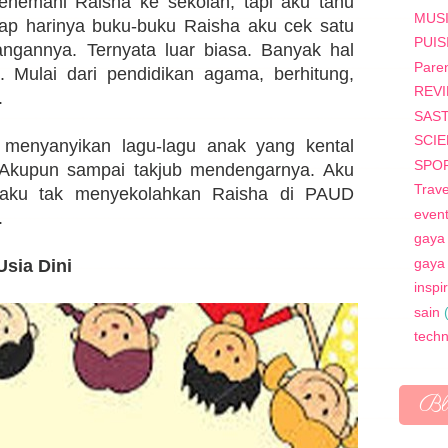
menemani Raisha ke sekolah, tapi aku tahu
MUS
tiap harinya buku-buku Raisha aku cek satu
PUIS
ngannya. Ternyata luar biasa. Banyak hal
Paren
. Mulai dari pendidikan agama, berhitung,
REV
.
SAS
SCI
 menyanyikan lagu-lagu anak yang kental
SPO
Akupun sampai takjub mendengarnya. Aku
Trave
 aku tak menyekolahkan Raisha di PAUD
even
.
gaya
gaya
sia Dini
inspi
sain
tech
Bl