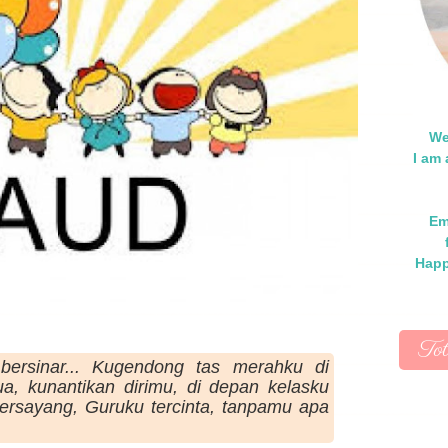
We
I am
Em
Happ
To
bersinar... Kugendong tas merahku di
a, kunantikan dirimu, di depan kelasku
ersayang, Guruku tercinta, tanpamu apa