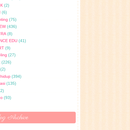
IK
(2)
I
(6)
ting
(75)
IEW
(436)
TRA
(8)
ENCE EDU
(41)
RT
(9)
ling
(27)
t
(226)
(2)
 hidup
(394)
rasi
(135)
(2)
no
(93)
og Archive