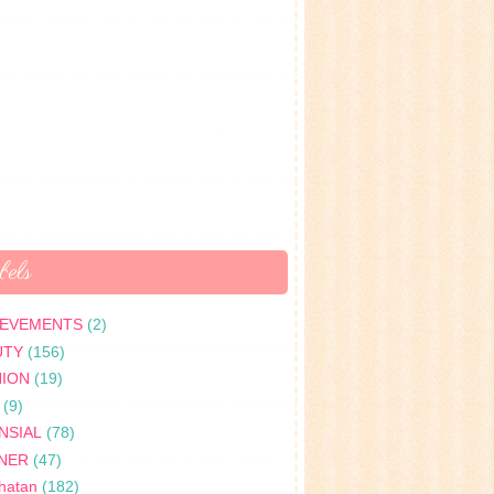
els
IEVEMENTS
(2)
UTY
(156)
HION
(19)
(9)
NSIAL
(78)
INER
(47)
hatan
(182)