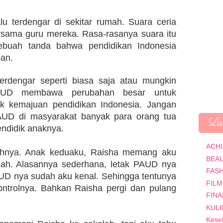
alu terdengar di sekitar rumah. Suara ceria
sama guru mereka. Rasa-rasanya suara itu
sebuah tanda bahwa pendidikan Indonesia
an.
rdengar seperti biasa saja atau mungkin
AUD membawa perubahan besar untuk
k kemajuan pendidikan Indonesia. Jangan
AUD di masyarakat banyak para orang tua
Lab
ndidik anaknya.
ACH
tohnya. Anak keduaku, Raisha memang aku
BEA
h. Alasannya sederhana, letak PAUD nya
FAS
UD nya sudah aku kenal. Sehingga tentunya
FILM
trolnya. Bahkan Raisha pergi dan pulang
FINA
KUL
Kese