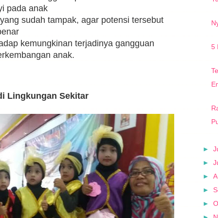
yi pada anak
yang sudah tampak, agar potensi tersebut
N
benar
hadap kemungkinan terjadinya gangguan
5 
erkembangan anak.
T
E
i Lingkungan Sekitar
Ra
Pu
►
J
►
J
►
A
►
S
►
O
►
N