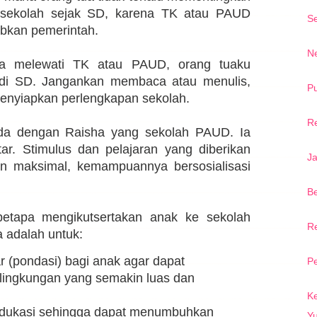
 sekolah sejak SD, karena TK atau PAUD
S
ibkan pemerintah.
Ne
a melewati TK atau PAUD, orang tuaku
di SD. Jangankan membaca atau menulis,
Pu
menyiapkan perlengkapan sekolah.
R
eda dengan Raisha yang sekolah PAUD. Ia
tar. Stimulus dan pelajaran yang diberikan
J
n maksimal, kemampuannya bersosialisasi
Be
etapa mengikutsertakan anak ke sekolah
R
 adalah untuk:
 (pondasi) bagi anak agar dapat
Pe
lingkungan yang semakin luas dan
Ke
dukasi sehingga dapat menumbuhkan
Yu