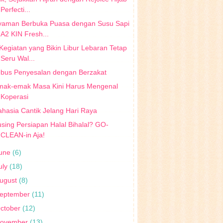
Perfecti...
yaman Berbuka Puasa dengan Susu Sapi
A2 KIN Fresh...
Kegiatan yang Bikin Libur Lebaran Tetap
Seru Wal...
ebus Penyesalan dengan Berzakat
mak-emak Masa Kini Harus Mengenal
Koperasi
hasia Cantik Jelang Hari Raya
sing Persiapan Halal Bihalal? GO-
CLEAN-in Aja!
une
(6)
uly
(18)
ugust
(8)
eptember
(11)
ctober
(12)
ovember
(13)