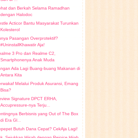
ehat dan Berkah Selama Ramadhan
dengan Halodoc
stle Acticor Bantu Masyarakat Turunkan
Kolesterol
nya Pasangan Overprotektif?
#UninstallKhawatir Aja!
ealme 3 Pro dan Realme C2,
Smartphonenya Anak Muda
angan Ada Lagi Buang-buang Makanan di
Antara Kita
rwakaf Melalui Produk Asuransi, Emang
Bisa?
eview Signature DPCT ERHA,
Accupressure-nya Terju...
ntingnya Berbisnis yang Out of The Box
di Era Gl...
pepet Butuh Dana Cepat? CekAja Lagi!
k, Sejukkan Hijrah dengan Rejoice Hijab