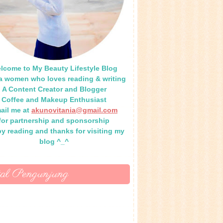
lcome to My Beauty Lifestyle Blog
 a women who loves reading & writing
A Content Creator and Blogger
Coffee and Makeup Enthusiast
ail me at
akunovitania@gmail.com
for partnership and sponsorship
y reading and thanks for visiting my
blog ^_^
tal Pengunjung