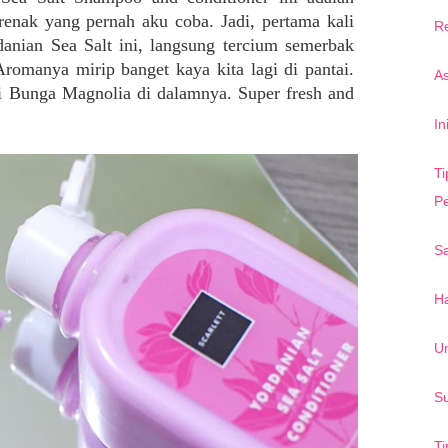
renak yang pernah aku coba. Jadi, pertama kali
Re
danian Sea Salt ini, langsung tercium semerbak
Aromanya mirip banget kaya kita lagi di pantai.
A
gi Bunga Magnolia di dalamnya. Super fresh and
In
Ti
P
S
Ha
U
S
Ti