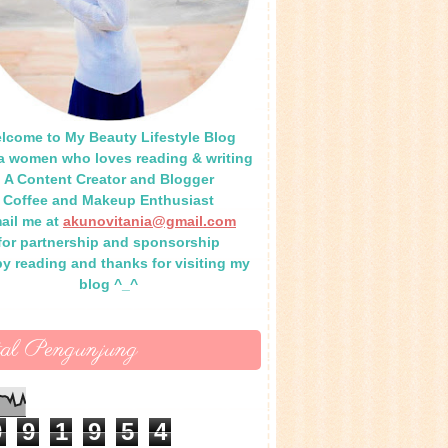
lcome to My Beauty Lifestyle Blog
 a women who loves reading & writing
A Content Creator and Blogger
Coffee and Makeup Enthusiast
ail me at
akunovitania@gmail.com
for partnership and sponsorship
y reading and thanks for visiting my
blog ^_^
tal Pengunjung
0
9
1
9
5
4