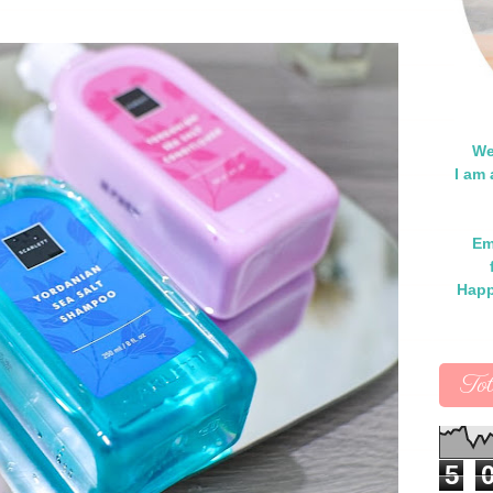
We
I am
Em
Happ
To
5