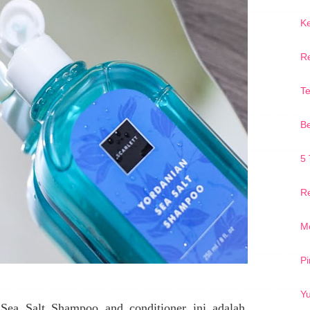
K
Re
Te
Be
5 
Re
Me
Pi
Y
n Sea Salt Shampoo and conditioner ini adalah