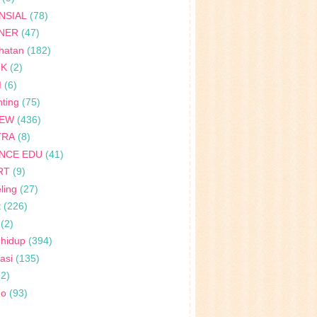
NSIAL
(78)
INER
(47)
hatan
(182)
IK
(2)
I
(6)
ting
(75)
IEW
(436)
TRA
(8)
ENCE EDU
(41)
RT
(9)
ling
(27)
t
(226)
(2)
 hidup
(394)
rasi
(135)
(2)
no
(93)