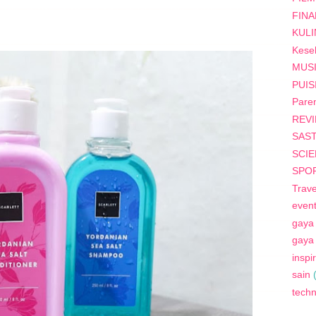
FINA
KUL
Kese
MUS
PUIS
Paren
REV
SAS
SCI
SPO
Trave
even
gaya
gaya
inspi
sain
tech