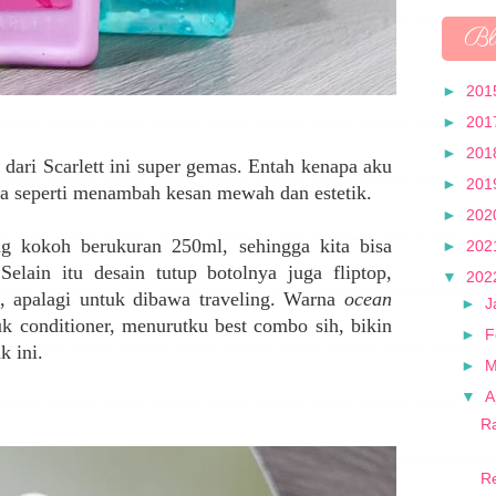
Bl
►
201
►
201
►
201
ari Scarlett ini super gemas. Entah kenapa aku
►
201
a seperti menambah kesan mewah dan estetik.
►
202
g kokoh berukuran 250ml, sehingga kita bisa
►
202
Selain itu desain tutup botolnya juga fliptop,
▼
202
, apalagi untuk dibawa traveling. Warna
ocean
►
J
 conditioner, menurutku best combo sih, bikin
►
F
uk ini.
►
M
▼
A
Ra
Re