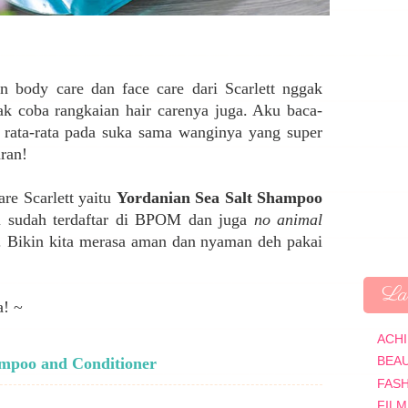
an body care dan face care dari Scarlett nggak
k coba rangkaian hair carenya juga. Aku baca-
, rata-rata pada suka sama wanginya yang super
aran!
are Scarlett yaitu
Yordanian Sea Salt Shampoo
i sudah terdaftar di BPOM dan juga
no animal
. Bikin kita merasa aman dan nyaman deh pakai
Lab
a! ~
ACH
BEA
hampoo and Conditioner
FAS
FILM