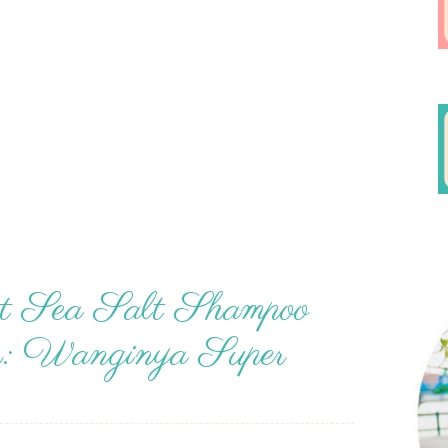
tt Sea Salt Shampoo
er: Wanginya Super