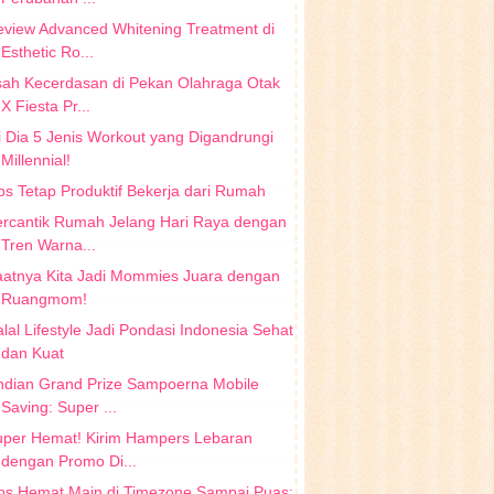
view Advanced Whitening Treatment di
Esthetic Ro...
sah Kecerdasan di Pekan Olahraga Otak
X Fiesta Pr...
i Dia 5 Jenis Workout yang Digandrungi
Millennial!
ps Tetap Produktif Bekerja dari Rumah
ercantik Rumah Jelang Hari Raya dengan
Tren Warna...
aatnya Kita Jadi Mommies Juara dengan
Ruangmom!
lal Lifestyle Jadi Pondasi Indonesia Sehat
dan Kuat
ndian Grand Prize Sampoerna Mobile
Saving: Super ...
uper Hemat! Kirim Hampers Lebaran
dengan Promo Di...
ps Hemat Main di Timezone Sampai Puas: