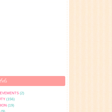
els
IEVEMENTS
(2)
UTY
(156)
HION
(19)
(9)