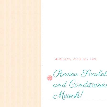
WEDNESDAY, APRIL 13, 2022
...
Review Scarle
and Condition
Mewah!