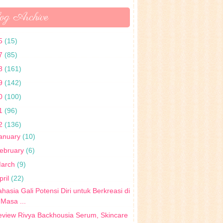
og Archive
5
(15)
7
(85)
8
(161)
9
(142)
0
(100)
1
(96)
2
(136)
anuary
(10)
ebruary
(6)
arch
(9)
pril
(22)
hasia Gali Potensi Diri untuk Berkreasi di
Masa ...
view Rivya Backhousia Serum, Skincare